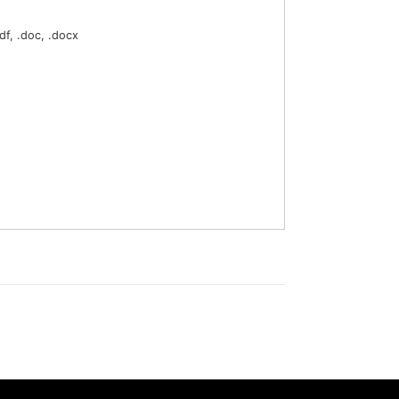
df, .doc, .docx
his form you agree with the
handling of your data by this