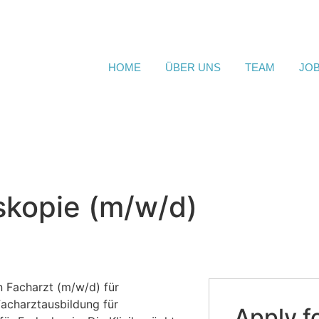
HOME
ÜBER UNS
TEAM
JO
skopie (m/w/d)
n Facharzt (m/w/d) für
Facharztausbildung für
Apply fo