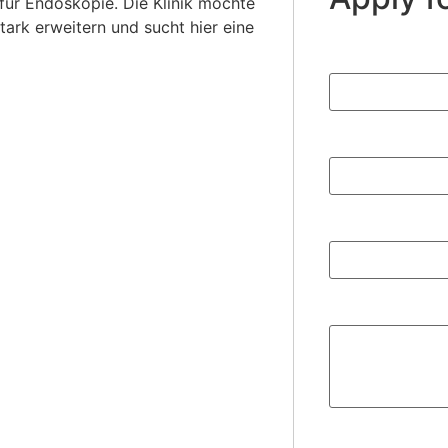
 für Endoskopie. Die Klinik möchte
ark erweitern und sucht hier eine
Full Name
*
Email
*
Phone
*
Bio
*
Upload CV/