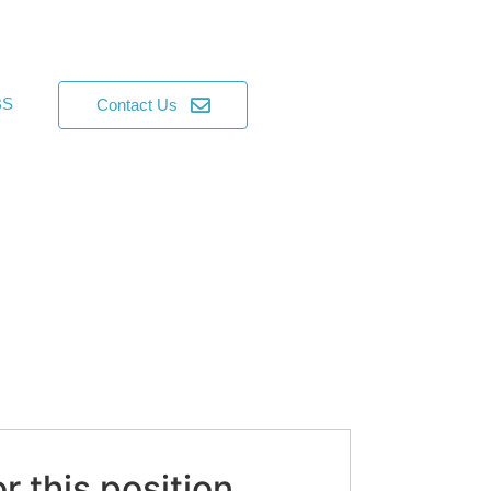
BS
Contact Us
r this position