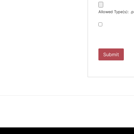
Allowed Type(s): .p
By using t
storage and 
website.
*